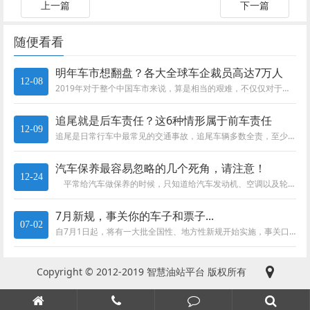
上一篇
下一篇
随便看看
明年车市想翻盘？各大全球车企裁员高达7万人
12-08
2019年对于整个中国车市来说，算是相当的艰难，不仅仅对于自主品牌，对于很多合资车企而言亦是如此。作为全球最大的汽车产销...
追尾就是后车责任？这6种情形属于前车责任
12-09
追尾是日常行车中最常见的交通事故，追尾车辆多数全责，至少也要承担个次要责任，这个已成为大多数司机的共识，但其实道路交通事...
汽车保养最容易忽略的几个死角，请注意！
12-24
平常给汽车做保养的时候，只知道给汽车发动机、空调以及轮胎等零件做保养。但是却常常会忽略汽车上面的一些死角，比如安全带、...
7月新规，事关你的车子和票子...
07-02
自7月1日起，将有一大批全国性、地方性新规开始实施，事关口罩、车子和票子等，快一起来看看吧。 全国性新规 公职人员政...
Copyright © 2012-2019 智慧油站平台 版权所有