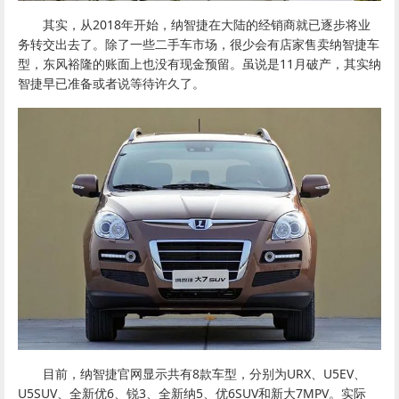
其实，从2018年开始，纳智捷在大陆的经销商就已逐步将业
务转交出去了。除了一些二手车市场，很少会有店家售卖纳智捷车
型，东风裕隆的账面上也没有现金预留。虽说是11月破产，其实纳
智捷早已准备或者说等待许久了。
目前，纳智捷官网显示共有8款车型，分别为URX、U5EV、
U5SUV、全新优6、锐3、全新纳5、优6SUV和新大7MPV。实际