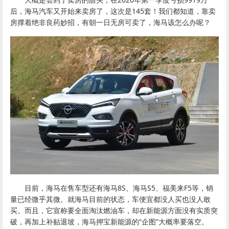
后，海马汽车又开始来卖房了，这次是145套！我们都知道，靠卖
房撑着绝非良药妙招，有朝一日无房可卖了，海马该怎么办呢？
目前，海马在售车型还有海马8S、海马S5、福美来F5等，销
量已经微乎其微。就海马目前的状态，车便宜都没人买也没人敢
买。而且，它宣称要全面淘汰燃油车，却在新能源方面没有实质突
破，再加上补贴退坡，海马押宝新能源的“企图”大概率要落空。